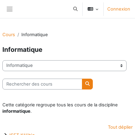
Passer au contenu principal
Connexion
Activer/désactiver la saisie d
Panneau latéral
Cours
Informatique
Informatique
Catégories de cours
Rechercher des cours
Rechercher des cours
Cette catégorie regroupe tous les cours de la discipline
informatique
.
Tout déplier