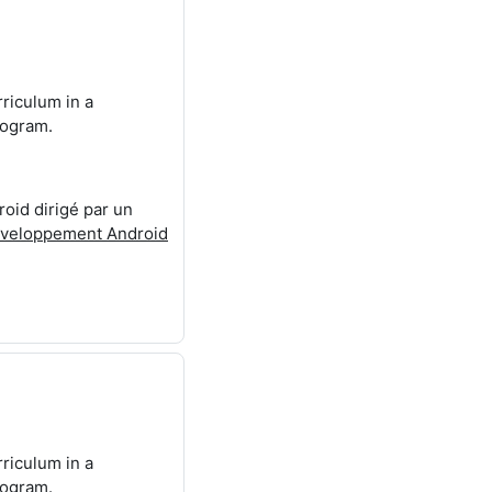
rriculum in a
rogram.
oid dirigé par un
veloppement Android
rriculum in a
rogram.