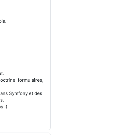
bia.
t.
octrine, formulaires,
dans Symfony et des
s.
y :)