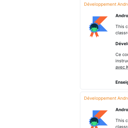
Développement Androi
Andro
This c
classr
Dével
Ce cou
instru
avec K
Ensei
Développement Andro
Andro
This c
classr