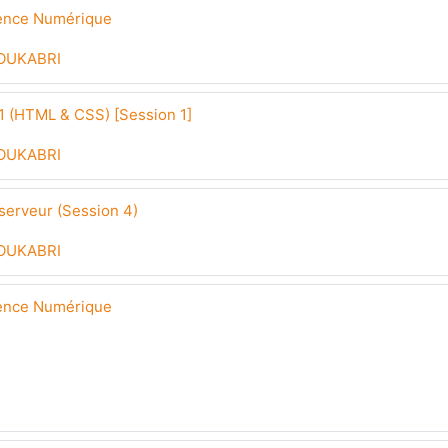
tence Numérique
OUKABRI
 (HTML & CSS) [Session 1]
OUKABRI
erveur (Session 4)
OUKABRI
tence Numérique