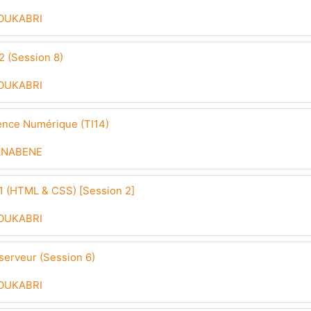
OUKABRI
 (Session 8)
OUKABRI
ence Numérique (TI14)
ANABENE
 (HTML & CSS) [Session 2]
OUKABRI
erveur (Session 6)
OUKABRI