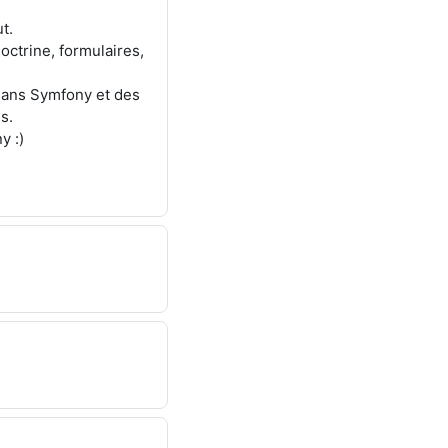
t.
octrine, formulaires,
dans Symfony et des
s.
y :)