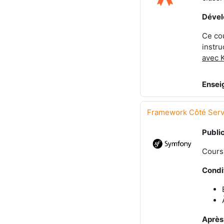
Dével
Ce cou
instru
avec K
Ensei
Framework Côté Serv
Public
Cours
Condi
Après