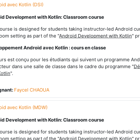
d avec Kotlin (DSI)
id Development with Kotlin: Classroom course
ourse is designed for students taking instructor-led Android cu
oom setting as part of the "
Android Development with Kotlin
" p
oppement Android avec Kotlin : cours en classe
rs est conçu pour les étudiants qui suivent un programme Andr
cteur dans une salle de classe dans le cadre du programme "
Dé
otlin
".
gnant:
Faycel CHAOUA
id avec Kotlin (MDW)
id Development with Kotlin: Classroom course
ourse is designed for students taking instructor-led Android cu
oom setting as part of the "
Android Development with Kotlin
" p