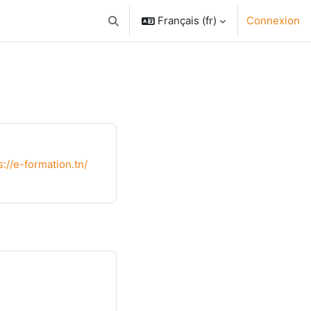
Français ‎(fr)‎
Connexion
Activer/désactiver la saisie de recherche
s://e-formation.tn/