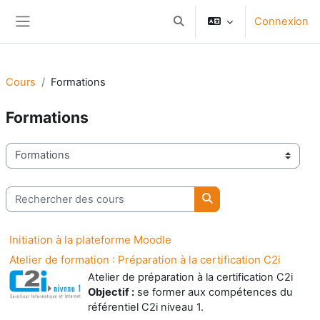
Passer au contenu principal
Connexion
Activer/désactiver la saisie d
Panneau latéral
Cours
Formations
Formations
Catégories de cours
Rechercher des cours
Rechercher des cours
Initiation à la plateforme Moodle
Atelier de formation : Préparation à la certification C2i
Atelier de préparation à la certification C2i
Objectif :
se former aux compétences du
référentiel C2i niveau 1.