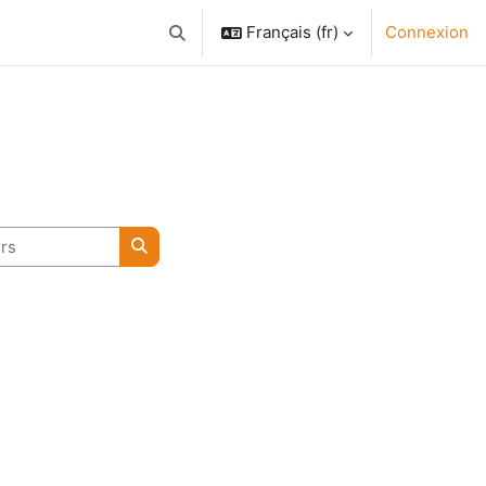
Français ‎(fr)‎
Connexion
Activer/désactiver la saisie de recherche
s
Rechercher des cours