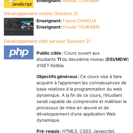
Enseignant:
Houda TOUKABRI
Développement mobile (Session 2)
Enseignant:
Faycel CHAOUA
Enseignant:
Houda TOUKABRI
Développement côté serveur (Session 2)
Public cible :
Cours ouvert aux
étudiants
TI
du deuxième niveau (
DSI/MDW
)
d'ISET Kélibia.
Objectifs généraux :
Ce cours vise à faire
acquérir à l'apprenant les connaissances de
base relatives à la programmation du web
dynamique. A la fin de ce cours, l'étudiant
serait capable de comprendre et maîtriser le
processus de mise en œuvre et de
développement d'une application Web
dynamique.
Pré-requis :
HTM
L5, CSS3, Javascript,