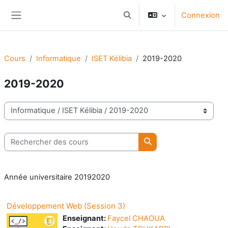
Passer au contenu principal
Connexion
Activer/désactiver la saisie d
Panneau latéral
Cours
Informatique
ISET Kélibia
2019-2020
2019-2020
Catégories de cours
Rechercher des cours
Rechercher des cours
Année universitaire 20192020
Développement Web (Session 3)
Enseignant:
Faycel CHAOUA