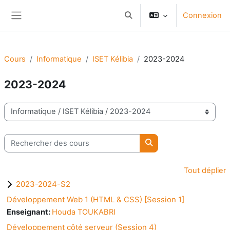
Passer au contenu principal
Connexion
Activer/désactiver la saisie d
Panneau latéral
Cours
Informatique
ISET Kélibia
2023-2024
2023-2024
Catégories de cours
Rechercher des cours
Rechercher des cours
Tout déplier
2023-2024-S2
Développement Web 1 (HTML & CSS) [Session 1]
Enseignant:
Houda TOUKABRI
Développement côté serveur (Session 4)