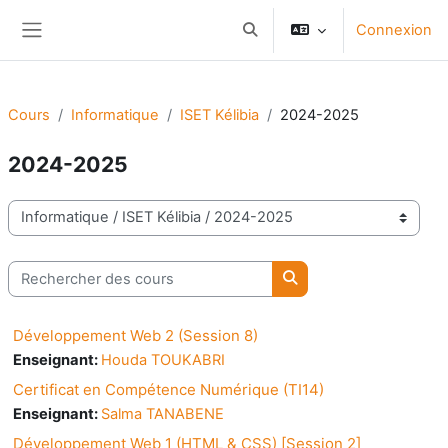
Passer au contenu principal
Connexion
Activer/désactiver la saisie d
Panneau latéral
Cours
Informatique
ISET Kélibia
2024-2025
2024-2025
Catégories de cours
Rechercher des cours
Rechercher des cours
Développement Web 2 (Session 8)
Enseignant:
Houda TOUKABRI
Certificat en Compétence Numérique (TI14)
Enseignant:
Salma TANABENE
Développement Web 1 (HTML & CSS) [Session 2]